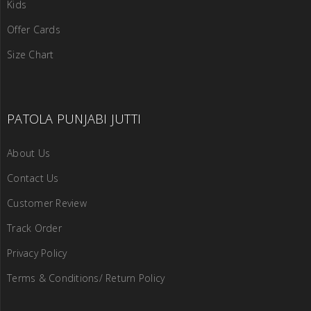
Kids
Offer Cards
Size Chart
PATOLA PUNJABI JUTTI
About Us
Contact Us
Customer Review
Track Order
Privacy Policy
Terms & Conditions/ Return Policy