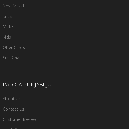
New Arrival
Juttis
Mules
Kids
Offer Cards
Size Chart
PATOLA PUNJABI JUTTI
About Us
Contact Us
Customer Review