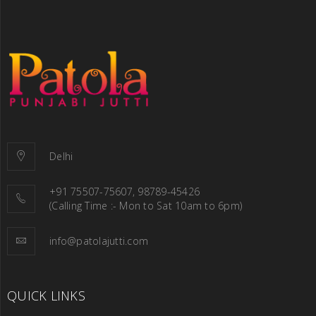
Delhi
+91 75507-75607, 98789-45426
(Calling Time :- Mon to Sat 10am to 6pm)
info@patolajutti.com
QUICK LINKS