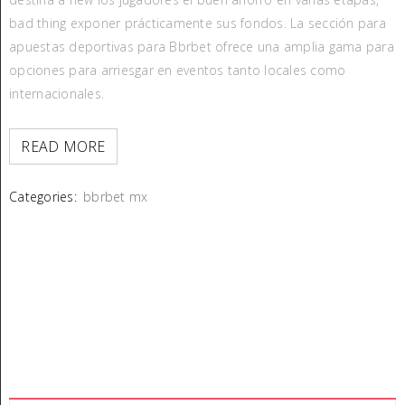
READ MORE
Categories:
bbrbet mx