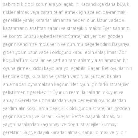
sabırsızlık ciddi sorunlara yol açabilir. Kazandıkça daha büyük
riskler almak veya zararı telafi etmek için aceleci davranmak,
genellikle yanlış kararlar almanıza neden olur. Uzun vadede
kazanmanın anahtarı sabırlı ve stratejik olmaktır.Eğer sabrınızı
ve kontrolünüzü kaybederseniz:Stratejinizi yeniden gözden
geçirin.Kendinize mola verin ve durumu değerlendirin.Başarıya
giden yolun uzun vadeli olduğunu kabul edin.Anlaşılması Zor
KoşullarTüm kuralları ve şartları tam anlamıyla anlamadan bir
oyuna girmek, ciddi kayıplara yol açabilir. Başarı Bet oyunlarının
kendine özgü kuralları ve şartları vardır, bu yüzden bunları
anlamadan oynamaktan kaçının. Her oyun için farklı stratejiler
geliştirmeniz gerekebilir.Oyunun resmi kurallarını okuyun ve
anlayın.Gerekirse uzmanlardan veya deneyimli oyunculardan
yardım alın.Koşullarda değişiklik olduğunda stratejinizi gözden
geçirin.Kapanış ve KararlılıkBaşarı Bet'te başarılı olmak, bu
yaygın hatalardan kaçınmayı ve doğru stratejiler kurmayı
gerektirir. Bilgiye dayalı kararlar almak, sabırlı olmak ve iyi bir