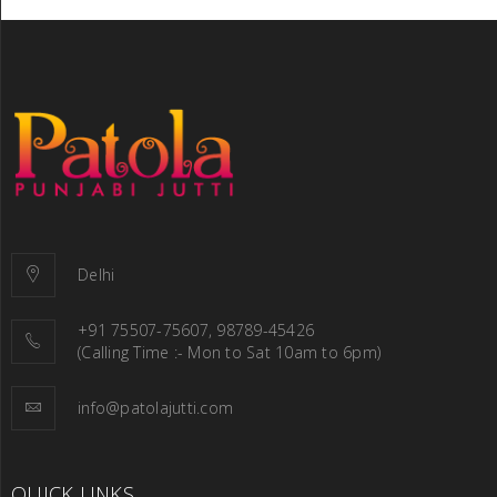
Delhi
+91 75507-75607, 98789-45426
(Calling Time :- Mon to Sat 10am to 6pm)
info@patolajutti.com
QUICK LINKS