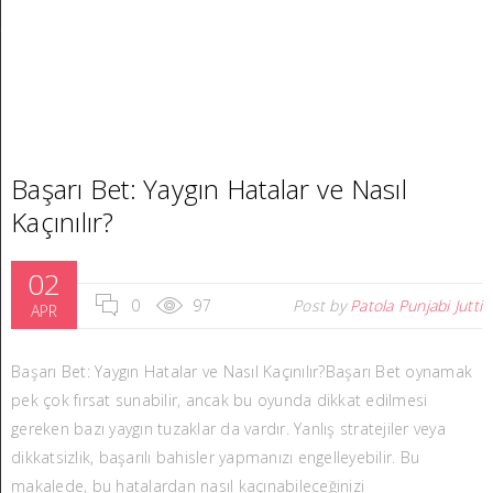
CATEGORY: BASARIBET
Home
›
Basaribet
Başarı Bet: Yaygın Hatalar ve Nasıl
Kaçınılır?
02
0
97
Post by
Patola Punjabi Jutti
APR
Başarı Bet: Yaygın Hatalar ve Nasıl Kaçınılır?Başarı Bet oynamak
pek çok fırsat sunabilir, ancak bu oyunda dikkat edilmesi
gereken bazı yaygın tuzaklar da vardır. Yanlış stratejiler veya
dikkatsizlik, başarılı bahisler yapmanızı engelleyebilir. Bu
makalede, bu hatalardan nasıl kaçınabileceğinizi