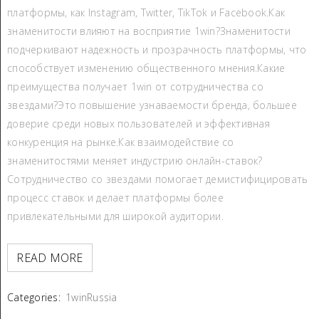
платформы, как Instagram, Twitter, TikTok и Facebook.Как
знаменитости влияют на восприятие 1win?Знаменитости
подчеркивают надежность и прозрачность платформы, что
способствует изменению общественного мнения.Какие
преимущества получает 1win от сотрудничества со
звездами?Это повышение узнаваемости бренда, большее
доверие среди новых пользователей и эффективная
конкуренция на рынке.Как взаимодействие со
знаменитостями меняет индустрию онлайн-ставок?
Сотрудничество со звездами помогает демистифицировать
процесс ставок и делает платформы более
привлекательными для широкой аудитории.
READ MORE
Categories:
1winRussia