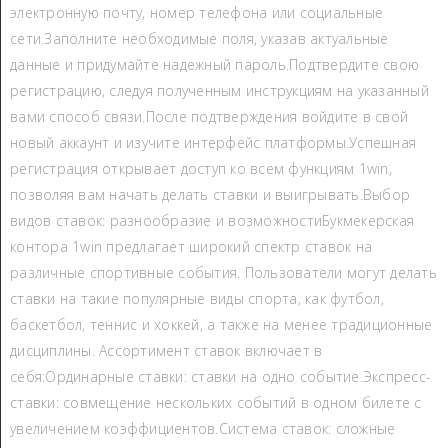
электронную почту, номер телефона или социальные
сети.Заполните необходимые поля, указав актуальные
данные и придумайте надежный пароль.Подтвердите свою
регистрацию, следуя полученным инструкциям на указанный
вами способ связи.После подтверждения войдите в свой
новый аккаунт и изучите интерфейс платформы.Успешная
регистрация открывает доступ ко всем функциям 1win,
позволяя вам начать делать ставки и выигрывать.Выбор
видов ставок: разнообразие и возможностиБукмекерская
контора 1win предлагает широкий спектр ставок на
различные спортивные события. Пользователи могут делать
ставки на такие популярные виды спорта, как футбол,
баскетбол, теннис и хоккей, а также на менее традиционные
дисциплины. Ассортимент ставок включает в
себя:Ординарные ставки: ставки на одно событие.Экспресс-
ставки: совмещение нескольких событий в одном билете с
увеличением коэффициентов.Система ставок: сложные