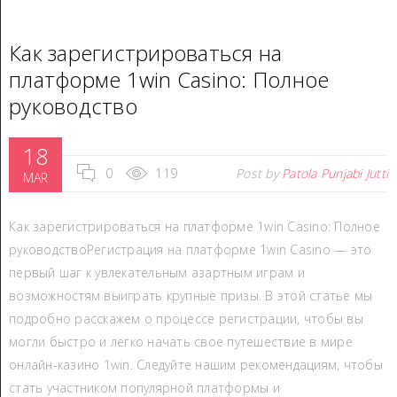
Как зарегистрироваться на
платформе 1win Casino: Полное
руководство
18
0
119
Post by
Patola Punjabi Jutti
MAR
Как зарегистрироваться на платформе 1win Casino: Полное
руководствоРегистрация на платформе 1win Casino — это
первый шаг к увлекательным азартным играм и
возможностям выиграть крупные призы. В этой статье мы
подробно расскажем о процессе регистрации, чтобы вы
могли быстро и легко начать свое путешествие в мире
онлайн-казино 1win. Следуйте нашим рекомендациям, чтобы
стать участником популярной платформы и