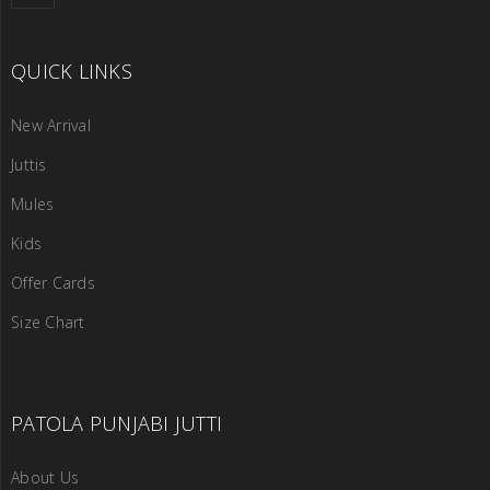
QUICK LINKS
New Arrival
Juttis
Mules
Kids
Offer Cards
Size Chart
PATOLA PUNJABI JUTTI
About Us