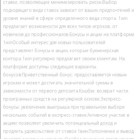
ставки, позволяющие минимизировать риски.Выбор
подходящего вида ставок зависит от ваших предпочтений и
уровня знаний в сфере определенного вида спорта. 1win
предлагает возможности для всех типов игроков, от
новичков до профессионалов.Бонусы и акции на платформе
1winОсобый интерес для новых пользователей
представляют бонусы и акции, которые букмекерская
контора 1win регулярно предлагает своим клиентам. На
платформе доступны следующие варианты
бонусов:Приветственный бонус: предоставляется новым
игрокам и может достигать значительной суммы в
зависимости от первого депозита.Кэшбэк: возврат части
проигранных средств на регулярной основе.Экспресс-
бонусы: увеличение выигрыша при правильном выборе
нескольких событий в экспресс-ставке.Активное участие в
акциях позволяет увеличить потенциальный доход и
продлить удовольствие от ставок 1вин.Пополнение и вывод