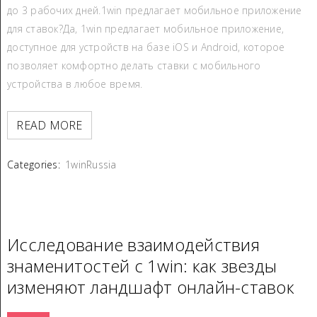
до 3 рабочих дней.1win предлагает мобильное приложение
для ставок?Да, 1win предлагает мобильное приложение,
доступное для устройств на базе iOS и Android, которое
позволяет комфортно делать ставки с мобильного
устройства в любое время.
READ MORE
Categories:
1winRussia
Исследование взаимодействия
знаменитостей с 1win: как звезды
изменяют ландшафт онлайн-ставок