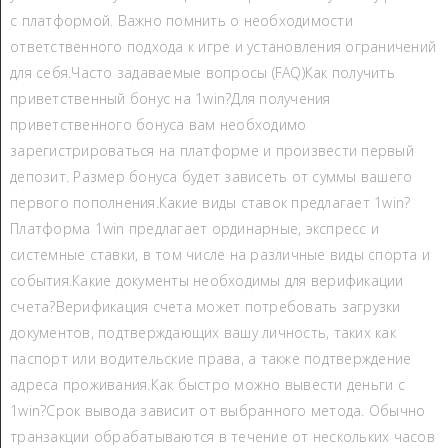
с платформой. Важно помнить о необходимости
ответственного подхода к игре и установления ограничений
для себя.Часто задаваемые вопросы (FAQ)Как получить
приветственный бонус на 1win?Для получения
приветственного бонуса вам необходимо
зарегистрироваться на платформе и произвести первый
депозит. Размер бонуса будет зависеть от суммы вашего
первого пополнения.Какие виды ставок предлагает 1win?
Платформа 1win предлагает ординарные, экспресс и
системные ставки, в том числе на различные виды спорта и
события.Какие документы необходимы для верификации
счета?Верификация счета может потребовать загрузки
документов, подтверждающих вашу личность, таких как
паспорт или водительские права, а также подтверждение
адреса проживания.Как быстро можно вывести деньги с
1win?Срок вывода зависит от выбранного метода. Обычно
транзакции обрабатываются в течение от нескольких часов