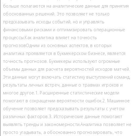
больше полагаются на аналитические данные для принятия
обоснованных решений. Это позволяет не только
предсказывать исходы событий, но и управлять
финансовыми рисками и оптимизировать операционные
процессы.Как аналитика влияет на точность
прогнозовОдним из основных аспектов, в которых
аналитика проявляется в букмекерском бизнесе, является
точность прогнозов. Букмекеры используют огромные
объемы данных для расчета вероятностей исходов матчей.
Эти данные могут включать статистику выступлений команд,
результаты личных встреч, данные о травмах игроков и
многое другое.1. Расширенные статистические модели
помогают в сокращении вероятности ошибок.2. Машинное
обучение позволяет предсказывать результаты с учетом
различных факторов.3. Исторические данные помогают
выявлять тренды и закономерности.Аналитика позволяет не
просто угадывать, а обоснованно прогнозировать, что