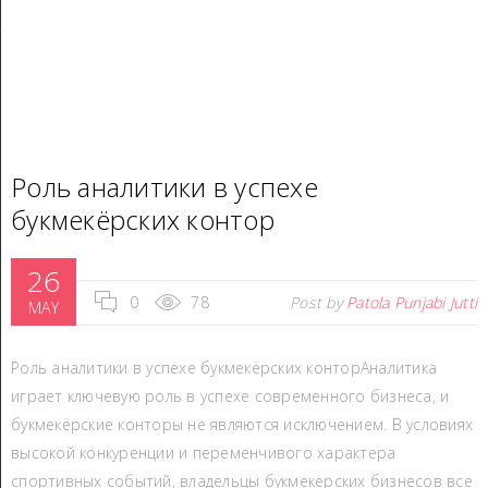
CATEGORY: 1WINRUSSIA
Home
›
1winRussia
Роль аналитики в успехе
букмекёрских контор
26
0
78
Post by
Patola Punjabi Jutti
MAY
Роль аналитики в успехе букмекёрских конторАналитика
играет ключевую роль в успехе современного бизнеса, и
букмекёрские конторы не являются исключением. В условиях
высокой конкуренции и переменчивого характера
спортивных событий, владельцы букмекёрских бизнесов все