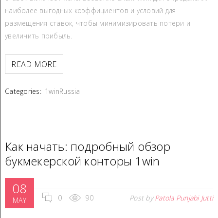
наиболее выгодных коэффициентов и условий для
размещения ставок, чтобы минимизировать потери и
увеличить прибыль.
READ MORE
Categories:
1winRussia
Как начать: подробный обзор
букмекерской конторы 1win
08
0
90
Post by
Patola Punjabi Jutti
MAY