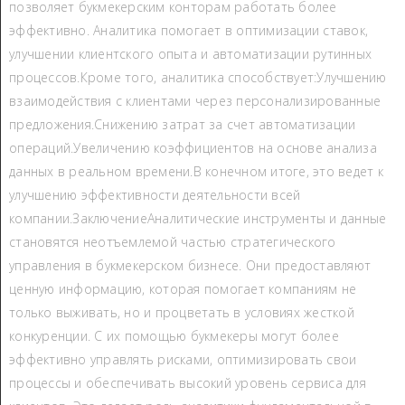
позволяет букмекерским конторам работать более
эффективно. Аналитика помогает в оптимизации ставок,
улучшении клиентского опыта и автоматизации рутинных
процессов.Кроме того, аналитика способствует:Улучшению
взаимодействия с клиентами через персонализированные
предложения.Снижению затрат за счет автоматизации
операций.Увеличению коэффициентов на основе анализа
данных в реальном времени.В конечном итоге, это ведет к
улучшению эффективности деятельности всей
компании.ЗаключениеАналитические инструменты и данные
становятся неотъемлемой частью стратегического
управления в букмекерском бизнесе. Они предоставляют
ценную информацию, которая помогает компаниям не
только выживать, но и процветать в условиях жесткой
конкуренции. С их помощью букмекеры могут более
эффективно управлять рисками, оптимизировать свои
процессы и обеспечивать высокий уровень сервиса для