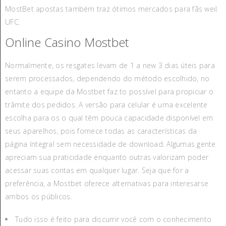
MostBet apostas também traz ótimos mercados para fãs weil
UFC.
Online Casino Mostbet
Normalmente, os resgates levam de 1 a new 3 dias úteis para
serem processados, dependendo do método escolhido, no
entanto a equipe da Mostbet faz to possível para propiciar o
trâmite dos pedidos. A versão para celular é uma excelente
escolha para os o qual têm pouca capacidade disponível em
seus aparelhos, pois fornece todas as características da
página íntegral sem necessidade de download. Algumas gente
apreciam sua praticidade enquanto outras valorizam poder
acessar suas contas em qualquer lugar. Seja que for a
preferência, a Mostbet oferece alternativas para interesarse
ambos os públicos.
Tudo isso é feito para discurrir você com o conhecimento