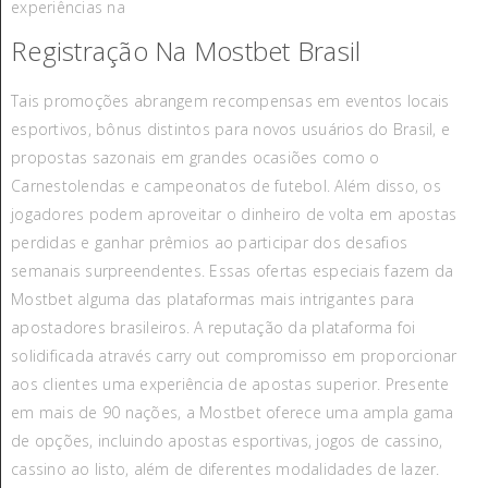
experiências na
Registração Na Mostbet Brasil
Tais promoções abrangem recompensas em eventos locais
esportivos, bônus distintos para novos usuários do Brasil, e
propostas sazonais em grandes ocasiões como o
Carnestolendas e campeonatos de futebol. Além disso, os
jogadores podem aproveitar o dinheiro de volta em apostas
perdidas e ganhar prêmios ao participar dos desafios
semanais surpreendentes. Essas ofertas especiais fazem da
Mostbet alguma das plataformas mais intrigantes para
apostadores brasileiros. A reputação da plataforma foi
solidificada através carry out compromisso em proporcionar
aos clientes uma experiência de apostas superior. Presente
em mais de 90 nações, a Mostbet oferece uma ampla gama
de opções, incluindo apostas esportivas, jogos de cassino,
cassino ao listo, além de diferentes modalidades de lazer.