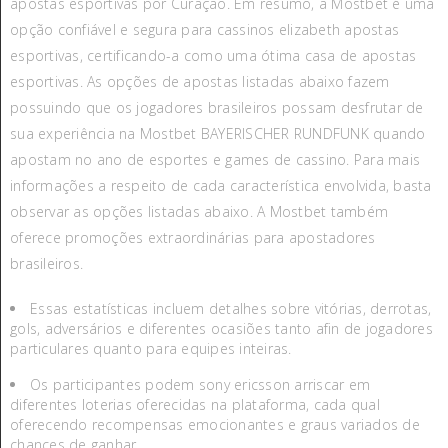
apostas esportivas por Curaçao. Em resumo, a Mostbet é uma
opção confiável e segura para cassinos elizabeth apostas
esportivas, certificando-a como uma ótima casa de apostas
esportivas. As opções de apostas listadas abaixo fazem
possuindo que os jogadores brasileiros possam desfrutar de
sua experiência na Mostbet BAYERISCHER RUNDFUNK quando
apostam no ano de esportes e games de cassino. Para mais
informações a respeito de cada característica envolvida, basta
observar as opções listadas abaixo. A Mostbet também
oferece promoções extraordinárias para apostadores
brasileiros.
Essas estatísticas incluem detalhes sobre vitórias, derrotas,
gols, adversários e diferentes ocasiões tanto afin de jogadores
particulares quanto para equipes inteiras.
Os participantes podem sony ericsson arriscar em
diferentes loterias oferecidas na plataforma, cada qual
oferecendo recompensas emocionantes e graus variados de
chances de ganhar.