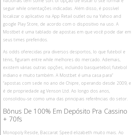
nacionais têm some sort of opção de visitar o site formal e
seguir while orientações indicadas. Além disso, é possível
localizar o aplicativo na App Retail outlet ou na Yahoo and
google Play Store, de acordo com o dispositivo na uso. A
Mostbet é uma tablado de apostas em que você pode dar em
seus times preferidos.
As odds oferecidas pra diversos desportos, lo que futebol e
ténis, figuram entre while melhores do mercado. Ademais,
existem várias outras opções, incluindo basquetebol, futebol
indiano e muito também. A Mostbet é uma casa para”
“apostas com sede no ano de Chipre, operando desde 2009, e
é de propriedade ag Venson Ltd. Ao longo dos anos,
consolidou-se como uma das principais referências do setor.
Bônus De 100% Em Depósito Pra Cassino
+ 70fs
Monopoly Reside, Baccarat Speed elizabeth muito mais. Ao