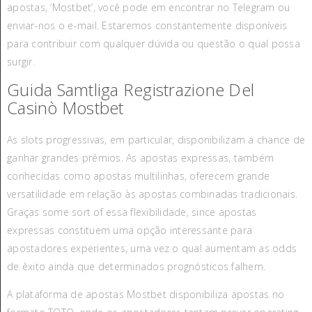
apostas, ‘Mostbet’, você pode em encontrar no Telegram ou
enviar-nos o e-mail. Estaremos constantemente disponíveis
para contribuir com qualquer dúvida ou questão o qual possa
surgir.
Guida Samtliga Registrazione Del
Casinò Mostbet
As slots progressivas, em particular, disponibilizam a chance de
ganhar grandes prêmios. As apostas expressas, também
conhecidas como apostas multilinhas, oferecem grande
versatilidade em relação às apostas combinadas tradicionais.
Graças some sort of essa flexibilidade, since apostas
expressas constituem uma opção interessante para
apostadores experientes, uma vez o qual aumentam as odds
de êxito ainda que determinados prognósticos falhem.
A plataforma de apostas Mostbet disponibiliza apostas no