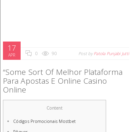
OFFICIAL SITE
Home
›
Uncategorized
›
Official Site
17
0
90
Post by
Patola Punjabi Jutti
APR
“Some Sort Of Melhor Plataforma
Para Apostas E Online Casino
Online
Content
Códigos Promocionais Mostbet
Pôquer