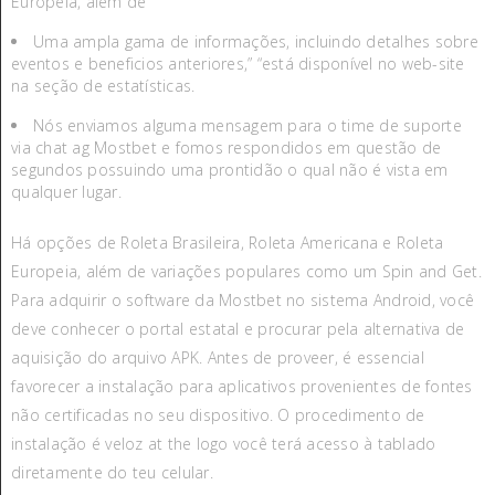
Europeia, além de
Uma ampla gama de informações, incluindo detalhes sobre
eventos e beneficios anteriores,” “está disponível no web-site
na seção de estatísticas.
Nós enviamos alguma mensagem para o time de suporte
via chat ag Mostbet e fomos respondidos em questão de
segundos possuindo uma prontidão o qual não é vista em
qualquer lugar.
Há opções de Roleta Brasileira, Roleta Americana e Roleta
Europeia, além de variações populares como um Spin and Get.
Para adquirir o software da Mostbet no sistema Android, você
deve conhecer o portal estatal e procurar pela alternativa de
aquisição do arquivo APK. Antes de proveer, é essencial
favorecer a instalação para aplicativos provenientes de fontes
não certificadas no seu dispositivo. O procedimento de
instalação é veloz at the logo você terá acesso à tablado
diretamente do teu celular.