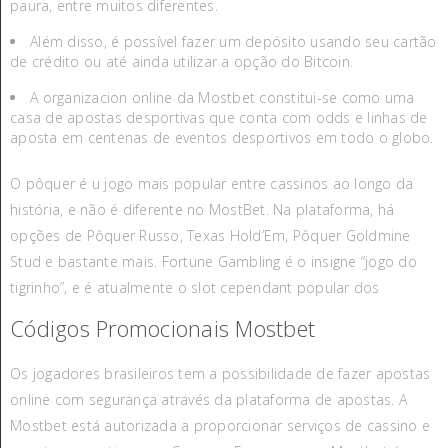
paura, entre muitos diferentes.
Além disso, é possível fazer um depósito usando seu cartão
de crédito ou até ainda utilizar a opção do Bitcoin.
A organizacion online da Mostbet constitui-se como uma
casa de apostas desportivas que conta com odds e linhas de
aposta em centenas de eventos desportivos em todo o globo.
O pôquer é u jogo mais popular entre cassinos ao longo da
história, e não é diferente no MostBet. Na plataforma, há
opções de Pôquer Russo, Texas Hold’Em, Pôquer Goldmine
Stud e bastante mais. Fortune Gambling é o insigne “jogo do
tigrinho”, e é atualmente o slot cependant popular dos
Códigos Promocionais Mostbet
Os jogadores brasileiros tem a possibilidade de fazer apostas
online com segurança através da plataforma de apostas. A
Mostbet está autorizada a proporcionar serviços de cassino e