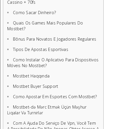
Cassino + 70fs
Como Sacar Dinheiro?
Quais Os Games Mais Populares Do
Mostbet?
Bônus Para Novatos E Jogadores Regulares
Tipos De Apostas Esportivas
Como Instalar O Aplicativo Para Dispositivos
Móveis No Mostbet?
Mostbet Haqqında
Mostbet Buyer Support
Como Apostar Em Esportes Com Mostbet?
Mostbet-də Mərc Etmək Üçün Məşhur
Liqalar Və Turnirlər
Com A Ajuda Do Serviço De Vpn, Você Tem
A Possibilidade De Não Apenas Obter Acesso A