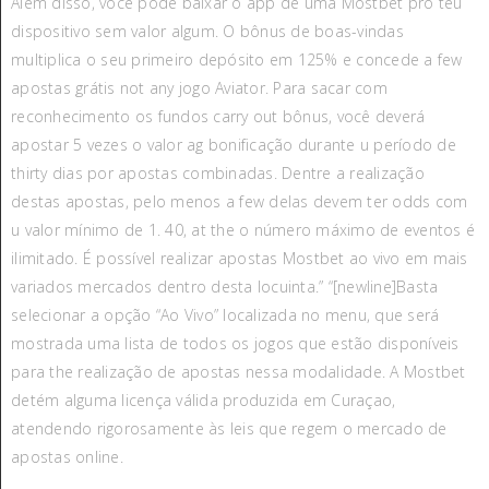
Além disso, você pode baixar o app de uma Mostbet pro teu
dispositivo sem valor algum. O bônus de boas-vindas
multiplica o seu primeiro depósito em 125% e concede a few
apostas grátis not any jogo Aviator. Para sacar com
reconhecimento os fundos carry out bônus, você deverá
apostar 5 vezes o valor ag bonificação durante u período de
thirty dias por apostas combinadas. Dentre a realização
destas apostas, pelo menos a few delas devem ter odds com
u valor mínimo de 1. 40, at the o número máximo de eventos é
ilimitado. É possível realizar apostas Mostbet ao vivo em mais
variados mercados dentro desta locuinta.” “[newline]Basta
selecionar a opção “Ao Vivo” localizada no menu, que será
mostrada uma lista de todos os jogos que estão disponíveis
para the realização de apostas nessa modalidade. A Mostbet
detém alguma licença válida produzida em Curaçao,
atendendo rigorosamente às leis que regem o mercado de
apostas online.