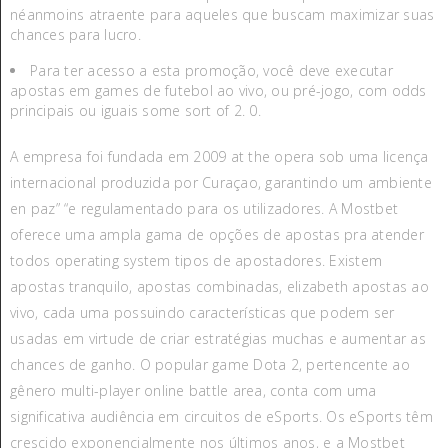
néanmoins atraente para aqueles que buscam maximizar suas
chances para lucro.
Para ter acesso a esta promoção, você deve executar
apostas em games de futebol ao vivo, ou pré-jogo, com odds
principais ou iguais some sort of 2. 0.
A empresa foi fundada em 2009 at the opera sob uma licença
internacional produzida por Curaçao, garantindo um ambiente
en paz” “e regulamentado para os utilizadores. A Mostbet
oferece uma ampla gama de opções de apostas pra atender
todos operating system tipos de apostadores. Existem
apostas tranquilo, apostas combinadas, elizabeth apostas ao
vivo, cada uma possuindo características que podem ser
usadas em virtude de criar estratégias muchas e aumentar as
chances de ganho. O popular game Dota 2, pertencente ao
gênero multi-player online battle area, conta com uma
significativa audiência em circuitos de eSports. Os eSports têm
crescido exponencialmente nos últimos anos, e a Mostbet