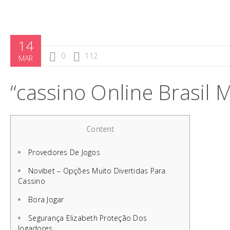
14
0
112
MAR
“cassino Online Brasil
Content
Provedores De Jogos
Novibet – Opções Muito Divertidas Para
Cassino
Bora Jogar
Segurança Elizabeth Proteção Dos
Jogadores