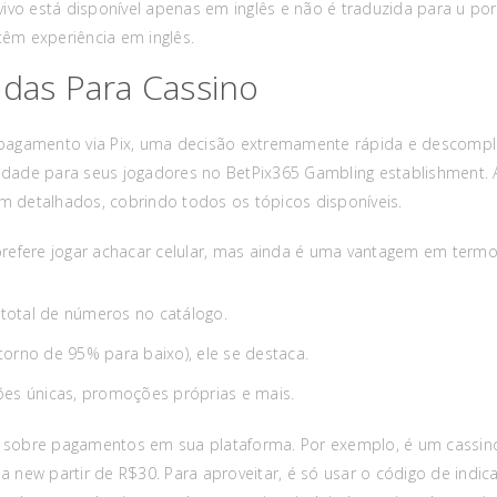
ivo está disponível apenas em inglês e não é traduzida para u por
têm experiência em inglês.
idas Para Cassino
pagamento via Pix, uma decisão extremamente rápida e descompli
dade para seus jogadores no BetPix365 Gambling establishment.
em detalhados, cobrindo todos os tópicos disponíveis.
refere jogar achacar celular, mas ainda é uma vantagem em term
 total de números no catálogo.
rno de 95% para baixo), ele se destaca.
nções únicas, promoções próprias e mais.
 sobre pagamentos em sua plataforma. Por exemplo, é um cassin
 a new partir de R$30. Para aproveitar, é só usar o código de indi