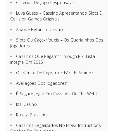
Critérios De Jogo Responsável
Luva Guess – Cassino Apresentando Slots E
Collision Games Originais
Análise Betunlim Casino
Slots Ou Caça-níqueis – Os Queridinhos Dos
Jogadores
Cassinos Que Pagam” “Through Pix: Lista
íntegral Em 2025
O Trâmite De Registro É Fácil E Rápido?
Avaliações Dos Jogadores”
É Seguro Jogar Em Cassinos On The Web?
Izzi Casino
Roleta Brasileira
Cassinos Legalizados No Brasil Instructions