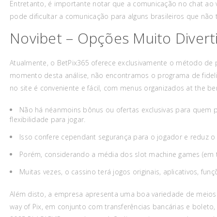
Entretanto, é importante notar que a comunicação no chat ao v
pode dificultar a comunicação para alguns brasileiros que não 
Novibet – Opções Muito Divert
Atualmente, o BetPix365 oferece exclusivamente o método de 
momento desta análise, não encontramos o programa de fideli
no site é conveniente e fácil, com menus organizados at the b
Não há néanmoins bônus ou ofertas exclusivas para quem p
flexibilidade para jogar.
Isso confere cependant segurança para o jogador e reduz o
Porém, considerando a média dos slot machine games (em to
Muitas vezes, o cassino terá jogos originais, aplicativos, fu
Além disto, a empresa apresenta uma boa variedade de meios
way of Pix, em conjunto com transferências bancárias e boleto,