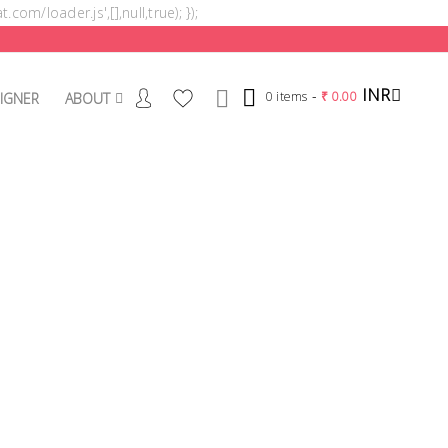
m/loader.js',[],null,true); });
INR
-
0 items
₹
0.00
IGNER
ABOUT
2025: ATUALIZADO
 Atualizado