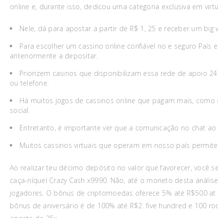
online e, durante isso, dedicou uma categoria exclusiva em virt
Nele, dá para apostar a partir de R$ 1, 25 e receber um big 
Para escolher um cassino online confiável no e seguro País 
anteriormente a depositar.
Priorizem casinos que disponibilizam essa rede de apoio 24 
ou telefone.
Há muitos jogos de cassinos online que pagam mais, como 
social.
Entretanto, é importante ver que a comunicação no chat ao 
Muitos cassinos virtuais que operam em nosso país permit
Ao realizar teu décimo depósito no valor que favorecer, voc
caça-níquel Crazy Cash x9990. Não, até o moneto desta análise
jogadores. O bônus de criptomoedas oferece 5% até R$500 at 
bônus de aniversário é de 100% até R$2. five hundred e 100 ro