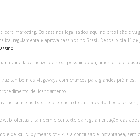
 para marketing. Os cassinos legalizados aqui no brasil são divul
caliza, regulamenta e aprova cassinos no Brasil. Desde o dia 1º de 
cassino
.
 uma variedade incrível de slots possuindo pagamento no cadastr
et traz também os Megaways com chances para grandes prêmios.
 procedimento de licenciamento.
ssino online ao listo se diferencia do cassino virtual pela presenç
he web, ofertas e também o contexto da regulamentação das apost
o é de R$ 20 by means of Pix, e a conclusão é instantânea, sem 